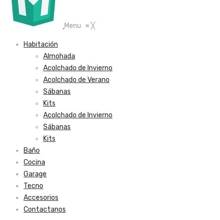
Menu
≡
╳
Habitación
Almohada
Acolchado de Invierno
Acolchado de Verano
Sábanas
Kits
Acolchado de Invierno
Sábanas
Kits
Baño
Cocina
Garage
Tecno
Accesorios
Contactanos