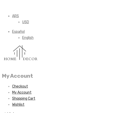
ARS
USD
Español
English
My Account
Checkout
My Account
Shopping Cart
Wishlist