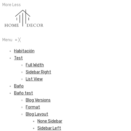
More
Less
Menu
≡
╳
Habitación
Test
Full Width
Sidebar Right
List View
Baño
Baño test
Blog Versions
Format
Blog Layout
None Sidebar
Sidebar Left