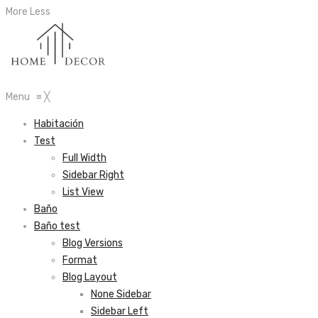
More
Less
Menu
≡
╳
Habitación
Test
Full Width
Sidebar Right
List View
Baño
Baño test
Blog Versions
Format
Blog Layout
None Sidebar
Sidebar Left