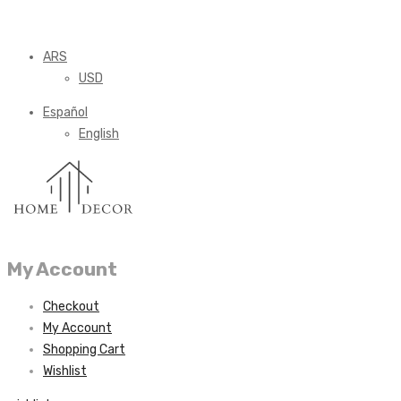
ARS
USD
Español
English
My Account
Checkout
My Account
Shopping Cart
Wishlist