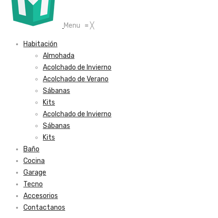
Menu
≡
╳
Habitación
Almohada
Acolchado de Invierno
Acolchado de Verano
Sábanas
Kits
Acolchado de Invierno
Sábanas
Kits
Baño
Cocina
Garage
Tecno
Accesorios
Contactanos