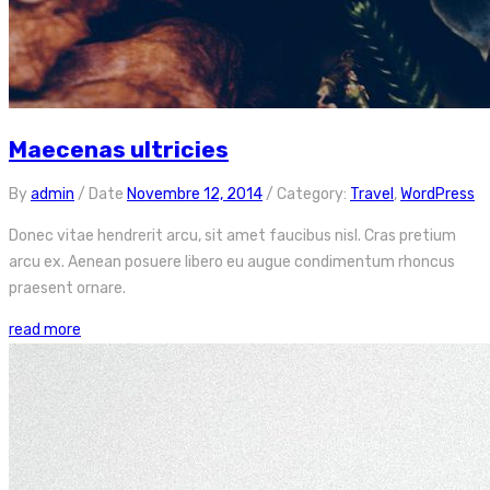
Maecenas ultricies
By
admin
/
Date
Novembre 12, 2014
/
Category:
Travel
,
WordPress
Donec vitae hendrerit arcu, sit amet faucibus nisl. Cras pretium
arcu ex. Aenean posuere libero eu augue condimentum rhoncus
praesent ornare.
read more