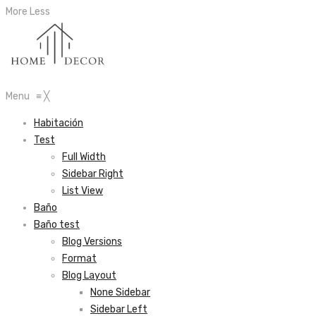
More
Less
Menu
≡
╳
Habitación
Test
Full Width
Sidebar Right
List View
Baño
Baño test
Blog Versions
Format
Blog Layout
None Sidebar
Sidebar Left