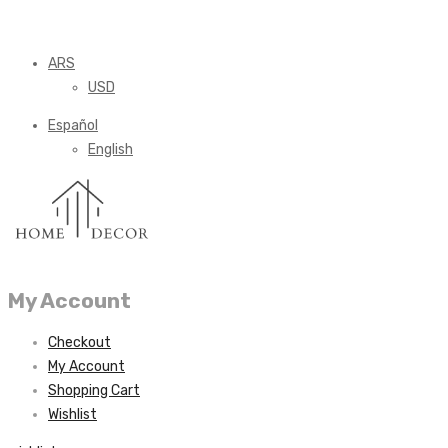
ARS
USD
Español
English
My Account
Checkout
My Account
Shopping Cart
Wishlist